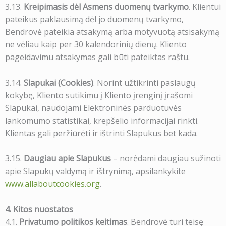
3.13.
Kreipimasis dėl Asmens duomenų tvarkymo
. Klientui
pateikus paklausimą dėl jo duomenų tvarkymo,
Bendrovė pateikia atsakymą arba motyvuotą atsisakymą
ne vėliau kaip per 30 kalendorinių dienų. Kliento
pageidavimu atsakymas gali būti pateiktas raštu.
3.14.
Slapukai (Cookies)
. Norint užtikrinti paslaugų
kokybę, Kliento sutikimu į Kliento įrenginį įrašomi
Slapukai, naudojami Elektroninės parduotuvės
lankomumo statistikai, krepšelio informacijai rinkti.
Klientas gali peržiūrėti ir ištrinti Slapukus bet kada.
3.15.
Daugiau apie Slapukus
– norėdami daugiau sužinoti
apie Slapukų valdymą ir ištrynimą, apsilankykite
www.allaboutcookies.org
.
4. Kitos nuostatos
4.1.
Privatumo politikos keitimas
. Bendrovė turi teisę