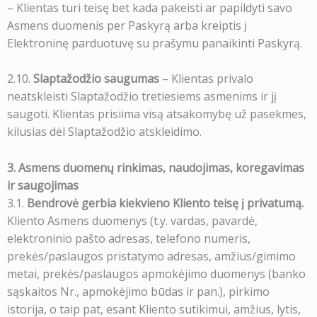
– Klientas turi teisę bet kada pakeisti ar papildyti savo
Asmens duomenis per Paskyrą arba kreiptis į
Elektroninę parduotuvę su prašymu panaikinti Paskyrą.
2.10.
Slaptažodžio saugumas
– Klientas privalo
neatskleisti Slaptažodžio tretiesiems asmenims ir jį
saugoti. Klientas prisiima visą atsakomybę už pasekmes,
kilusias dėl Slaptažodžio atskleidimo.
3. Asmens duomenų rinkimas, naudojimas, koregavimas
ir saugojimas
3.1.
Bendrovė gerbia kiekvieno Kliento teisę į privatumą.
Kliento Asmens duomenys (t.y. vardas, pavardė,
elektroninio pašto adresas, telefono numeris,
prekės/paslaugos pristatymo adresas, amžius/gimimo
metai, prekės/paslaugos apmokėjimo duomenys (banko
sąskaitos Nr., apmokėjimo būdas ir pan.), pirkimo
istorija, o taip pat, esant Kliento sutikimui, amžius, lytis,