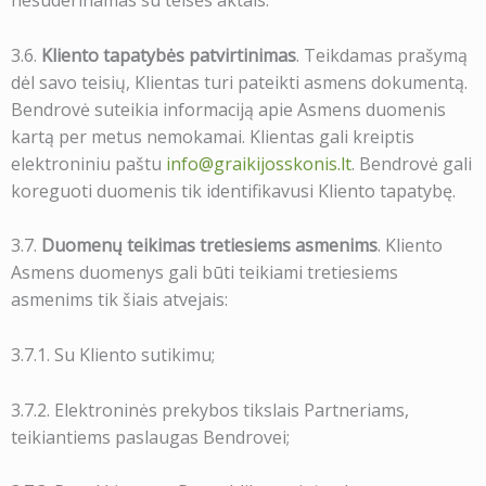
nesuderinamas su teisės aktais.
3.6.
Kliento tapatybės patvirtinimas
. Teikdamas prašymą
dėl savo teisių, Klientas turi pateikti asmens dokumentą.
Bendrovė suteikia informaciją apie Asmens duomenis
kartą per metus nemokamai. Klientas gali kreiptis
elektroniniu paštu
info@graikijosskonis.lt
. Bendrovė gali
koreguoti duomenis tik identifikavusi Kliento tapatybę.
3.7.
Duomenų teikimas tretiesiems asmenims
. Kliento
Asmens duomenys gali būti teikiami tretiesiems
asmenims tik šiais atvejais:
3.7.1. Su Kliento sutikimu;
3.7.2. Elektroninės prekybos tikslais Partneriams,
teikiantiems paslaugas Bendrovei;