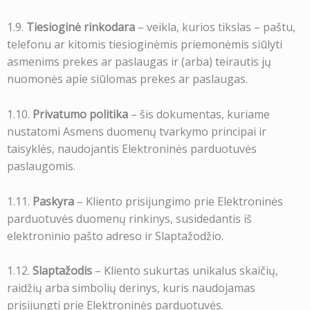
1.9.
Tiesioginė rinkodara
– veikla, kurios tikslas – paštu,
telefonu ar kitomis tiesioginėmis priemonėmis siūlyti
asmenims prekes ar paslaugas ir (arba) teirautis jų
nuomonės apie siūlomas prekes ar paslaugas.
1.10.
Privatumo politika
– šis dokumentas, kuriame
nustatomi Asmens duomenų tvarkymo principai ir
taisyklės, naudojantis Elektroninės parduotuvės
paslaugomis.
1.11.
Paskyra
– Kliento prisijungimo prie Elektroninės
parduotuvės duomenų rinkinys, susidedantis iš
elektroninio pašto adreso ir Slaptažodžio.
1.12.
Slaptažodis
– Kliento sukurtas unikalus skaičių,
raidžių arba simbolių derinys, kuris naudojamas
prisijungti prie Elektroninės parduotuvės.