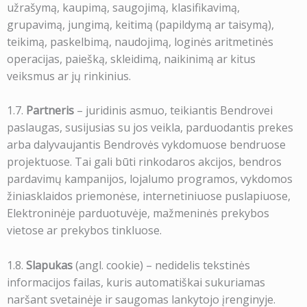
užrašymą, kaupimą, saugojimą, klasifikavimą,
grupavimą, jungimą, keitimą (papildymą ar taisymą),
teikimą, paskelbimą, naudojimą, loginės aritmetinės
operacijas, paiešką, skleidimą, naikinimą ar kitus
veiksmus ar jų rinkinius.
1.7.
Partneris
– juridinis asmuo, teikiantis Bendrovei
paslaugas, susijusias su jos veikla, parduodantis prekes
arba dalyvaujantis Bendrovės vykdomuose bendruose
projektuose. Tai gali būti rinkodaros akcijos, bendros
pardavimų kampanijos, lojalumo programos, vykdomos
žiniasklaidos priemonėse, internetiniuose puslapiuose,
Elektroninėje parduotuvėje, mažmeninės prekybos
vietose ar prekybos tinkluose.
1.8.
Slapukas
(angl. cookie) – nedidelis tekstinės
informacijos failas, kuris automatiškai sukuriamas
naršant svetainėje ir saugomas lankytojo įrenginyje.