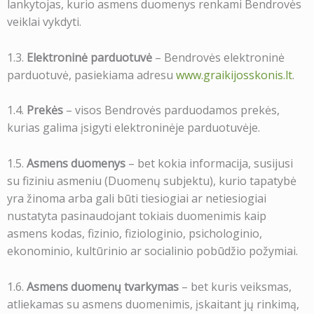
lankytojas, kurio asmens duomenys renkami Bendrovės
veiklai vykdyti.
1.3.
Elektroninė parduotuvė
– Bendrovės elektroninė
parduotuvė, pasiekiama adresu
www.graikijosskonis.lt
.
1.4.
Prekės
– visos Bendrovės parduodamos prekės,
kurias galima įsigyti elektroninėje parduotuvėje.
1.5.
Asmens duomenys
– bet kokia informacija, susijusi
su fiziniu asmeniu (Duomenų subjektu), kurio tapatybė
yra žinoma arba gali būti tiesiogiai ar netiesiogiai
nustatyta pasinaudojant tokiais duomenimis kaip
asmens kodas, fizinio, fiziologinio, psichologinio,
ekonominio, kultūrinio ar socialinio pobūdžio požymiai.
1.6.
Asmens duomenų tvarkymas
– bet kuris veiksmas,
atliekamas su asmens duomenimis, įskaitant jų rinkimą,