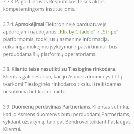
3.7.3. Pagal Lietuvos Respublikos teisės aktus
kompetentingoms institucijoms.
3.7.4.
Apmokėjimai
Elektroninėje parduotuvėje
apdorojami naudojantis „
Klix by Citadele
“ ir „
Stripe
“
platformomis, todėl Jūsų asmeninė informacija,
reikalinga mokėjimo įvykdymui ir patvirtinimui, bus
perduodama šių platformų operatoriams.
3.8.
Kliento teisė nesutikti su Tiesiogine rinkodara
.
Klientas gali nesutikti, kad jo Asmens duomenys būtų
tvarkomi Tiesioginės rinkodaros tikslu, išreikšdamas
nesutikimą bet kuriuo metu.
3.9.
Duomenų perdavimas Partneriams
. Klientas sutinka,
kad jo Asmens duomenys būtų perduodami Partneriams,
vykdant užsakymą, taip pat Bendrovei teikiant Paslaugas
Klientui.