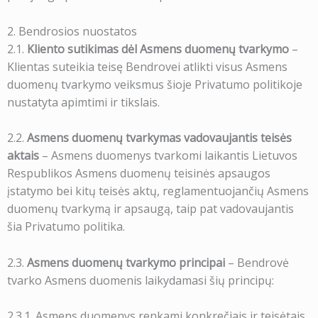
2. Bendrosios nuostatos
2.1.
Kliento sutikimas dėl Asmens duomenų tvarkymo
–
Klientas suteikia teisę Bendrovei atlikti visus Asmens
duomenų tvarkymo veiksmus šioje Privatumo politikoje
nustatyta apimtimi ir tikslais.
2.2.
Asmens duomenų tvarkymas vadovaujantis teisės
aktais
– Asmens duomenys tvarkomi laikantis Lietuvos
Respublikos Asmens duomenų teisinės apsaugos
įstatymo bei kitų teisės aktų, reglamentuojančių Asmens
duomenų tvarkymą ir apsaugą, taip pat vadovaujantis
šia Privatumo politika.
2.3.
Asmens duomenų tvarkymo principai
– Bendrovė
tvarko Asmens duomenis laikydamasi šių principų:
2.3.1. Asmens duomenys renkami konkrečiais ir teisėtais