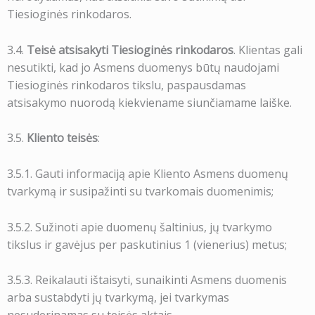
Tiesioginės rinkodaros.
3.4.
Teisė atsisakyti Tiesioginės rinkodaros
. Klientas gali
nesutikti, kad jo Asmens duomenys būtų naudojami
Tiesioginės rinkodaros tikslu, paspausdamas
atsisakymo nuorodą kiekviename siunčiamame laiške.
3.5.
Kliento teisės
:
3.5.1. Gauti informaciją apie Kliento Asmens duomenų
tvarkymą ir susipažinti su tvarkomais duomenimis;
3.5.2. Sužinoti apie duomenų šaltinius, jų tvarkymo
tikslus ir gavėjus per paskutinius 1 (vienerius) metus;
3.5.3. Reikalauti ištaisyti, sunaikinti Asmens duomenis
arba sustabdyti jų tvarkymą, jei tvarkymas