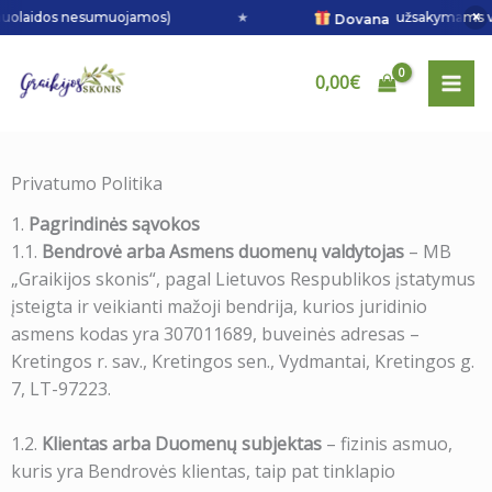
Pereiti
×
laidos nesumuojamos)
★
užsakymams virš 50 
Dovana
prie
turinio
0,00
€
Privatumo Politika
1.
Pagrindinės sąvokos
1.1.
Bendrovė arba Asmens duomenų valdytojas
– MB
„Graikijos skonis“, pagal Lietuvos Respublikos įstatymus
įsteigta ir veikianti mažoji bendrija, kurios juridinio
asmens kodas yra 307011689, buveinės adresas –
Kretingos r. sav., Kretingos sen., Vydmantai, Kretingos g.
7, LT-97223.
1.2.
Klientas arba Duomenų subjektas
– fizinis asmuo,
kuris yra Bendrovės klientas, taip pat tinklapio