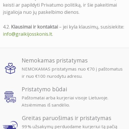
keisti ar papildyti Privatumo politiką, ir šie pakeitimai
įsigalioja nuo jų paskelbimo dienos.
4.2.
Klausimai ir kontaktai
– jei kyla klausimų, susisiekite:
info@graikijosskonis.lt
.
Nemokamas pristatymas
NEMOKAMAS pristatymas nuo €70 į paštomatus
ir nuo €100 nurodytu adresu.
Pristatymo būdai
Paštomatai arba kurjeriai visoje Lietuvoje.
Atsiėmimas iš sandėlio.
Greitas paruošimas ir pristatymas
99 % užsakymų perduodame kurjeriui tą pačią