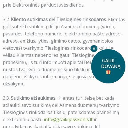
prie Elektroninės parduotuvės dienos.
3.2.
Kliento sutikimas dėl Tiesioginės rinkodaros
. Klientas
gali suteikti sutikimą dėl jo Asmens duomenų (vardo,
pavardės, telefono numerio, elektroninio pašto adreso,
adreso, amžius, lyties, gimimo datos, gyvenamosios
vietovės) tvarkymo Tiesioginės rinkodaros tikslu. Jei
vėliau Klientas nebenorės gauti Tiesioginės rinkodaros
GAUK
pranešimų, jis turi informuoti apie tai Bendrovę, kuri
DOVANĄ
nustos tvarkyti jo duomenis šiuo tikslu ir nesiųs
naujienų, išskyrus informaciją, susijusią su Kliento
užsakymu.
3.3.
Sutikimo atšaukimas
. Klientas turi teisę bet kada
atšaukti savo sutikimą dėl Asmens duomenų tvarkymo
Tiesioginės rinkodaros tikslu, pateikdamas pranešimą
elektroniniu paštu
info@graikijosskonis.lt
ir
nurodydamas, kad atšaukia savo sutikimą dėl