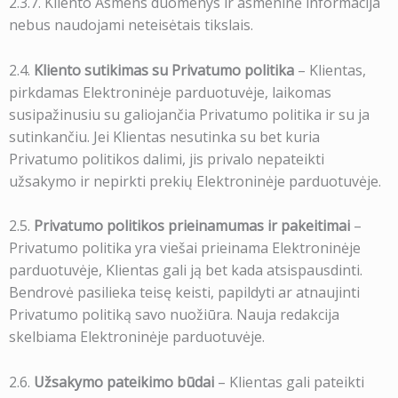
2.3.7. Kliento Asmens duomenys ir asmeninė informacija
nebus naudojami neteisėtais tikslais.
2.4.
Kliento sutikimas su Privatumo politika
– Klientas,
pirkdamas Elektroninėje parduotuvėje, laikomas
susipažinusiu su galiojančia Privatumo politika ir su ja
sutinkančiu. Jei Klientas nesutinka su bet kuria
Privatumo politikos dalimi, jis privalo nepateikti
užsakymo ir nepirkti prekių Elektroninėje parduotuvėje.
2.5.
Privatumo politikos prieinamumas ir pakeitimai
–
Privatumo politika yra viešai prieinama Elektroninėje
parduotuvėje, Klientas gali ją bet kada atsispausdinti.
Bendrovė pasilieka teisę keisti, papildyti ar atnaujinti
Privatumo politiką savo nuožiūra. Nauja redakcija
skelbiama Elektroninėje parduotuvėje.
2.6.
Užsakymo pateikimo būdai
– Klientas gali pateikti