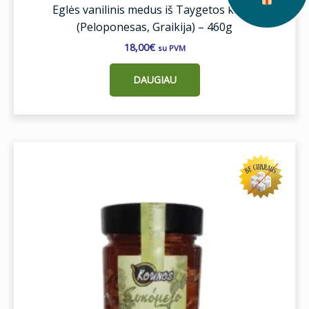
Eglės vanilinis medus iš Taygetos kalnų
(Peloponesas, Graikija) – 460g
18,00
€
su PVM
DAUGIAU