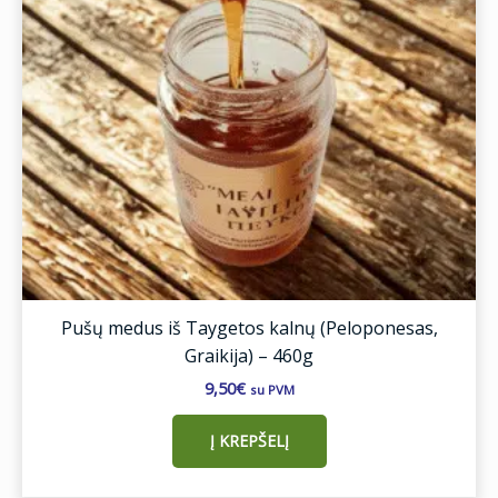
Pušų medus iš Taygetos kalnų (Peloponesas,
Graikija) – 460g
9,50
€
su PVM
Į KREPŠELĮ