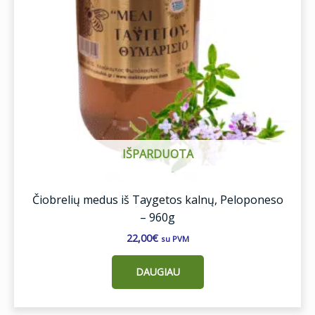
IŠPARDUOTA
Čiobrelių medus iš Taygetos kalnų, Peloponeso
– 960g
22,00
€
su PVM
DAUGIAU