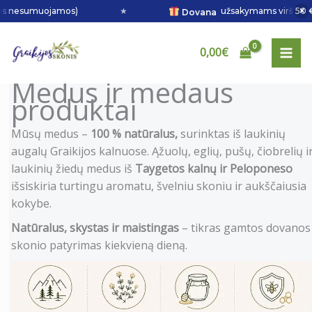
Pereiti
×
muojamos)
★
užsakymams virš 50 € (išsirink 1
Dovana
prie
P
turinio
0,00
€
a
i
Medus ir medaus
produktai
e
š
Mūsų medus –
100 % natūralus,
surinktas iš laukinių
k
augalų Graikijos kalnuose. Ąžuolų, eglių, pušų, čiobrelių i
a
laukinių žiedų medus iš
Taygetos kalnų ir Peloponeso
išsiskiria turtingu aromatu, švelniu skoniu ir aukščaiusia
kokybe.
Natūralus, skystas ir maistingas
– tikras gamtos dovanos
skonio patyrimas kiekvieną dieną.