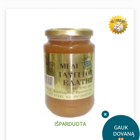
IŠPARDUOTA
GAUK
DOVANĄ