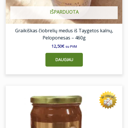
IŠPARDUOTA
Graikiškas čiobrelių medus iš Taygetos kalnų,
Peloponesas – 460g
12,50
€
su PVM
DAUGIAU