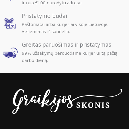
ir nuo €100 nurodytu adresu.
Pristatymo būdai
Paštomatai arba kurjeriai visoje Lietuvoje.
Atsiėmimas iš sandėlio.
Greitas paruošimas ir pristatymas
99 % užsakymų perduodame kurjeriui tą pačią
darbo dieną.