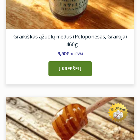
Graikiškas ąžuolų medus (Peloponesas, Graikija)
– 460g
9,50
€
su PVM
Į KREPŠELĮ