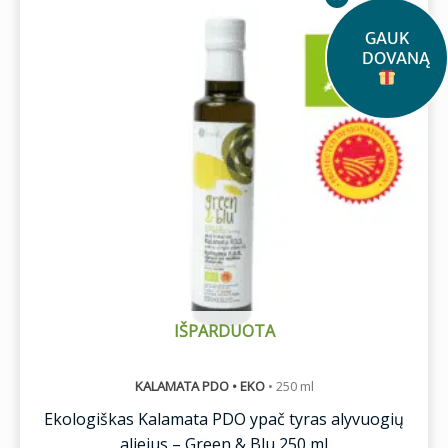
GAUK
DOVANĄ
IŠPARDUOTA
KALAMATA PDO • EKO
•
250 ml
Ekologiškas Kalamata PDO ypač tyras alyvuogių
aliejus – Green & Blu 250 ml