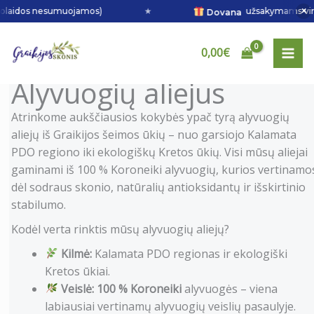
Pereiti
×
aidos nesumuojamos)
★
užsakymams virš 50 € 
Dovana
prie
turinio
0,00
€
Alyvuogių aliejus
Atrinkome aukščiausios kokybės ypač tyrą alyvuogių
aliejų iš Graikijos šeimos ūkių – nuo garsiojo Kalamata
PDO regiono iki ekologiškų Kretos ūkių. Visi mūsų aliejai
gaminami iš 100 % Koroneiki alyvuogių, kurios vertinamo
dėl sodraus skonio, natūralių antioksidantų ir išskirtinio
stabilumo.
Kodėl verta rinktis mūsų alyvuogių aliejų?
Kilmė:
Kalamata PDO regionas ir ekologiški
Kretos ūkiai.
Veislė:
100 % Koroneiki
alyvuogės – viena
labiausiai vertinamų alyvuogių veislių pasaulyje.