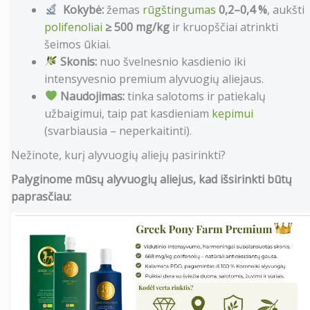
Kokybė:
žemas
rūgštingumas
0,2–0,4 %
, aukšti
polifenoliai
≥ 500 mg/kg
ir kruopščiai atrinkti
šeimos ūkiai.
Skonis:
nuo švelnesnio kasdienio iki
intensyvesnio premium alyvuogių aliejaus.
Naudojimas:
tinka salotoms ir patiekalų
užbaigimui, taip pat kasdieniam
kepimui
(svarbiausia – neperkaitinti).
Nežinote, kurį alyvuogių aliejų pasirinkti?
Palyginome mūsų alyvuogių aliejus, kad išsirinkti būtų
paprasčiau: