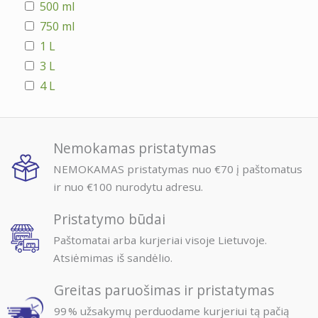
500 ml
750 ml
1 L
3 L
4 L
Nemokamas pristatymas
NEMOKAMAS pristatymas nuo €70 į paštomatus
ir nuo €100 nurodytu adresu.
Pristatymo būdai
Paštomatai arba kurjeriai visoje Lietuvoje.
Atsiėmimas iš sandėlio.
Greitas paruošimas ir pristatymas
99 % užsakymų perduodame kurjeriui tą pačią