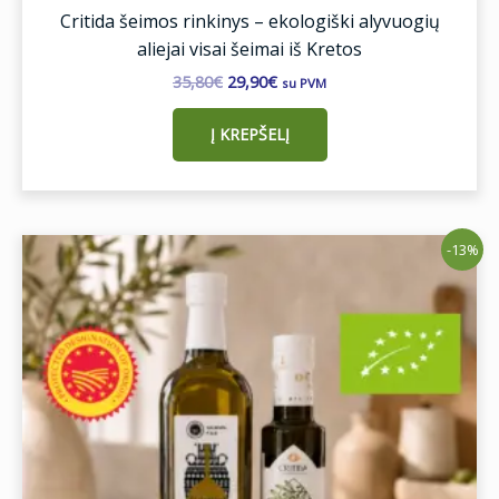
Critida šeimos rinkinys – ekologiški alyvuogių
aliejai visai šeimai iš Kretos
35,80
€
29,90
€
su PVM
Į KREPŠELĮ
Original
Current
-13%
price
price
was:
is:
29,90€.
25,90€.