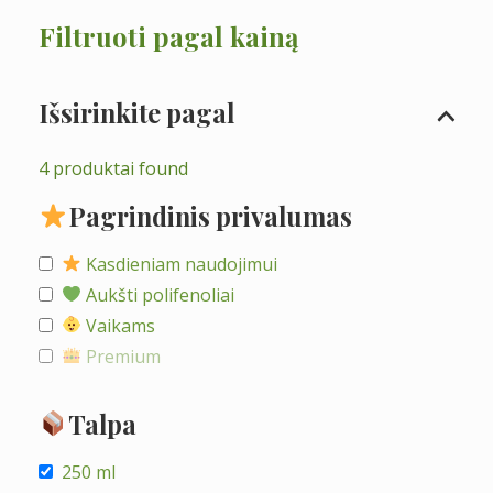
k
Filtruoti pagal kainą
a
Išsirinkite pagal
4
produktai found
Pagrindinis privalumas
Kasdieniam naudojimui
Aukšti polifenoliai
Vaikams
Premium
Talpa
250 ml