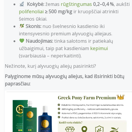
Kokybė:
žemas
rūgštingumas
0,2–0,4 %
, aukšti
polifenoliai
≥ 500 mg/kg
ir kruopščiai atrinkti
šeimos ūkiai.
Skonis:
nuo švelnesnio kasdienio iki
intensyvesnio premium alyvuogių aliejaus.
Naudojimas:
tinka salotoms ir patiekalų
užbaigimui, taip pat kasdieniam
kepimui
(svarbiausia – neperkaitinti).
Nežinote, kurį alyvuogių aliejų pasirinkti?
Palyginome mūsų alyvuogių aliejus, kad išsirinkti būtų
paprasčiau: