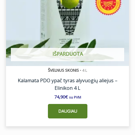
IŠPARDUOTA
ŠVELNUS SKONIS
•
4 L
Kalamata PDO ypač tyras alyvuogių aliejus –
Elinikon 4 L
74,90
€
su PVM
DAUGIAU