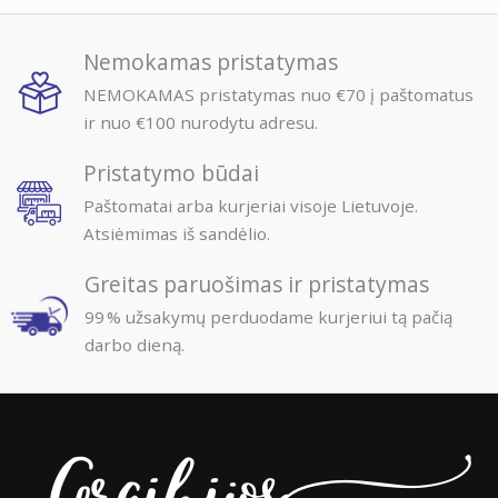
Nemokamas pristatymas
NEMOKAMAS pristatymas nuo €70 į paštomatus
ir nuo €100 nurodytu adresu.
Pristatymo būdai
Paštomatai arba kurjeriai visoje Lietuvoje.
Atsiėmimas iš sandėlio.
Greitas paruošimas ir pristatymas
99 % užsakymų perduodame kurjeriui tą pačią
darbo dieną.