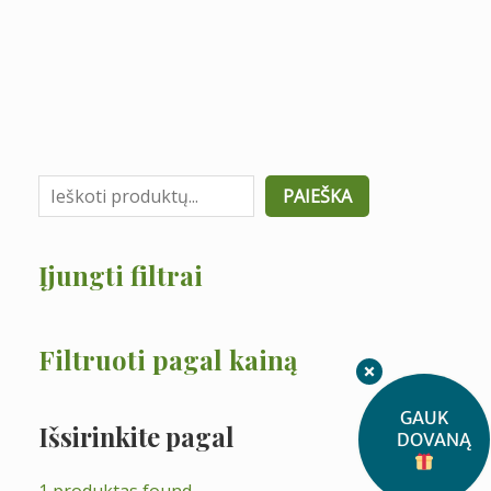
P
a
PAIEŠKA
i
e
Įjungti filtrai
š
k
Filtruoti pagal kainą
a
GAUK
Išsirinkite pagal
DOVANĄ