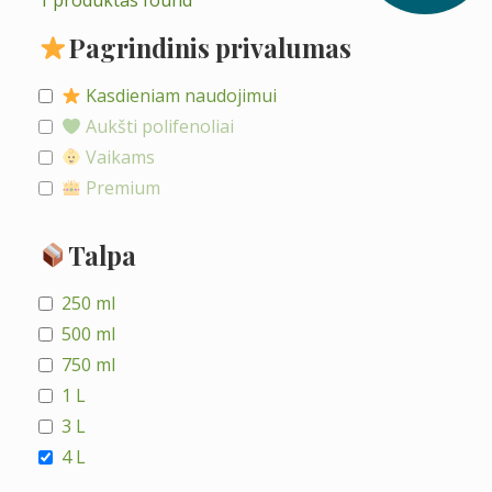
1
produktas found
Pagrindinis privalumas
Kasdieniam naudojimui
Aukšti polifenoliai
Vaikams
Premium
Talpa
250 ml
500 ml
750 ml
1 L
3 L
4 L