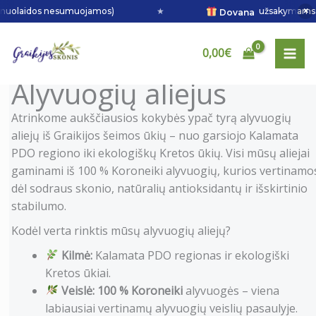
Pereiti
×
uolaidos nesumuojamos)
★
užsakymams virš 5
Dovana
prie
turinio
0,00
€
Alyvuogių aliejus
Atrinkome aukščiausios kokybės ypač tyrą alyvuogių
aliejų iš Graikijos šeimos ūkių – nuo garsiojo Kalamata
PDO regiono iki ekologiškų Kretos ūkių. Visi mūsų aliejai
gaminami iš 100 % Koroneiki alyvuogių, kurios vertinamo
dėl sodraus skonio, natūralių antioksidantų ir išskirtinio
stabilumo.
Kodėl verta rinktis mūsų alyvuogių aliejų?
Kilmė:
Kalamata PDO regionas ir ekologiški
Kretos ūkiai.
Veislė:
100 % Koroneiki
alyvuogės – viena
labiausiai vertinamų alyvuogių veislių pasaulyje.