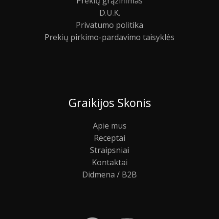
Prekių grąžinimas
D.U.K.
Privatumo politika
Prekių pirkimo-pardavimo taisyklės
Graikijos Skonis
Apie mus
Receptai
Straipsniai
Kontaktai
Didmena / B2B