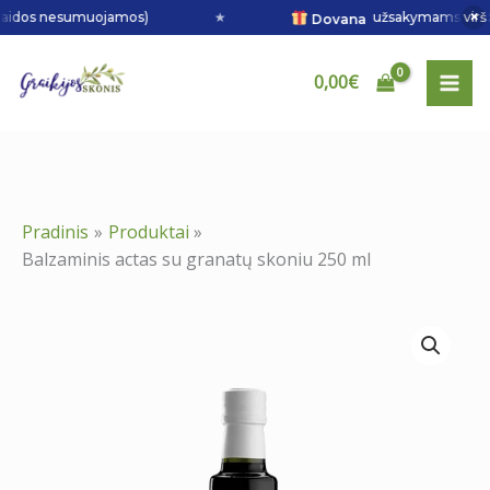
Pereiti
×
aidos nesumuojamos)
★
užsakymams virš 50 € 
Dovana
prie
turinio
0,00
€
Pradinis
Produktai
Balzaminis actas su granatų skoniu 250 ml
produkto
kiekis:
Balzaminis
actas
su
granatų
skoniu