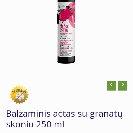
250
ml
Balzaminis actas su granatų
skoniu 250 ml