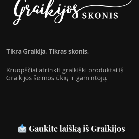
Vardas
*
El.paštas
*
Tikra Graikija. Tikras skonis.
Kruopščiai atrinkti graikiški produktai iš
Noriu savo interneto naršyklėje
Graikijos šeimos ūkių ir gamintojų.
išsaugoti vardą, el. pašto adresą ir
interneto puslapį, kad jų nebereiktų
įvesti iš naujo, kai kitą kartą vėl norėsiu
parašyti komentarą.
Gaukite laišką iš Graikijos