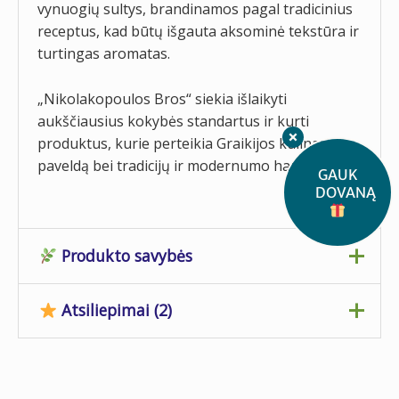
vynuogių sultys, brandinamos pagal tradicinius
receptus, kad būtų išgauta aksominė tekstūra ir
turtingas aromatas.
„Nikolakopoulos Bros“ siekia išlaikyti
aukščiausius kokybės standartus ir kurti
produktus, kurie perteikia Graikijos kulinarinį
paveldą bei tradicijų ir modernumo harmoniją.
GAUK
DOVANĄ
Produkto savybės
Atsiliepimai (2)
Svoris
0,470 kg
Išmatavimai
5 × 24 × 5 cm
Elena
2024-12-16
Tara
Tamsaus stiklo butelis