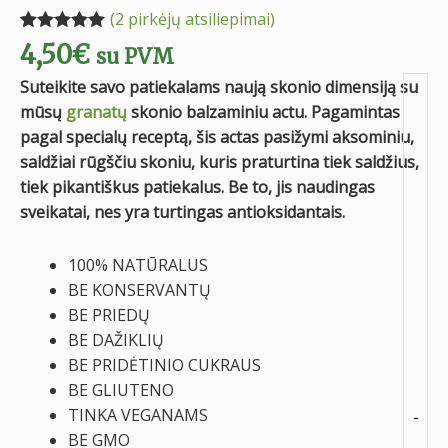
(
2
pirkėjų atsiliepimai)
Įvertinimas:
2
4,50
€
su PVM
5.00
iš 5
(viso
Suteikite savo patiekalams naują skonio dimensiją su
įvertinimų:
)
mūsų
granatų
skonio balzaminiu actu. Pagamintas
pagal specialų receptą, šis actas pasižymi aksominiu,
saldžiai rūgščiu skoniu, kuris praturtina tiek saldžius,
tiek pikantiškus patiekalus. Be to, jis naudingas
sveikatai, nes yra turtingas antioksidantais.
100% NATŪRALUS
BE KONSERVANTŲ
BE PRIEDŲ
BE DAŽIKLIŲ
BE PRIDĖTINIO CUKRAUS
BE GLIUTENO
TINKA VEGANAMS
-
BE GMO