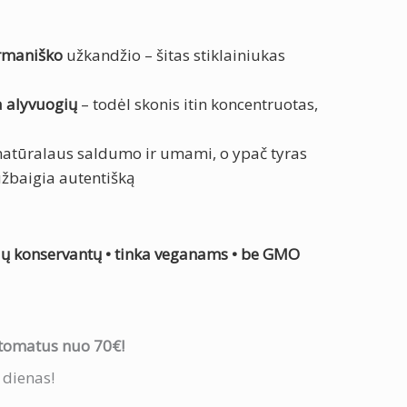
urmaniško
užkandžio – šitas stiklainiukas
a alyvuogių
– todėl skonis itin koncentruotas,
 natūralaus saldumo ir umami, o ypač tyras
užbaigia autentišką
nių konservantų • tinka veganams • be GMO
tomatus nuo 70€!
 dienas!