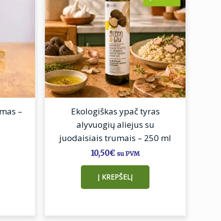
emas –
Ekologiškas ypač tyras
alyvuogių aliejus su
eiktų įvesti iš naujo, kai kitą kartą vėl
juodaisiais trumais – 250 ml
10,50
€
su PVM
Į KREPŠELĮ