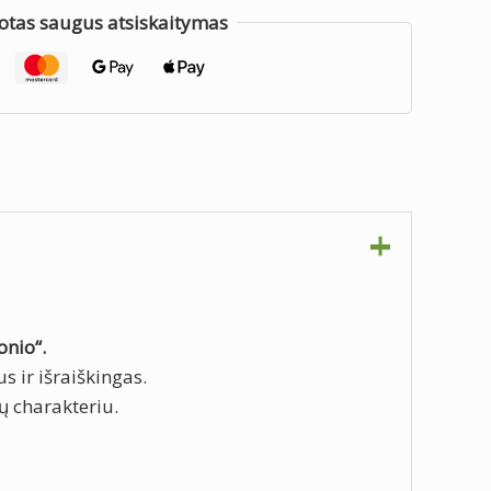
otas saugus atsiskaitymas
onio“.
us ir išraiškingas.
ų charakteriu.