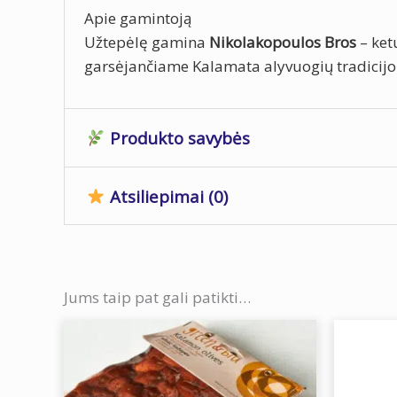
Apie gamintoją
Užtepėlę gamina
Nikolakopoulos Bros
– ket
garsėjančiame Kalamata alyvuogių tradicijom
Produkto savybės
Atsiliepimai (0)
Svoris
0,250 kg
Išmatavimai
8 × 5 × 8 cm
Atsiliepimų dar nėra.
Laikymo
Jums taip pat gali patikti…
Laikyti vėsioje vietoje
sąlygos
Būkite pirmas aprašęs “Kalamat
Maistinė vertė 100g:
El. pašto adresas nebus skelbiamas.
Būt
Energinė vertė: 944.44 
Jūsų įvertinimas
*