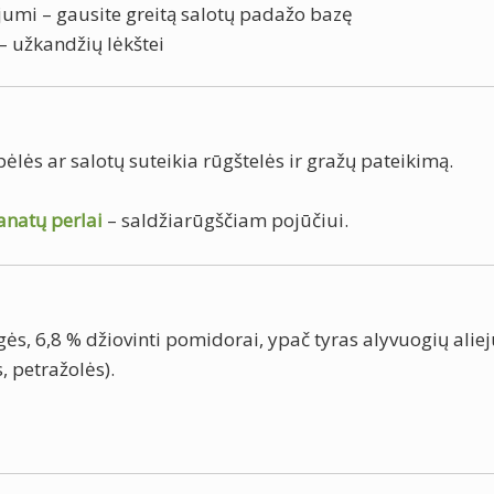
iejumi – gausite greitą salotų padažo bazę
 – užkandžių lėkštei
epėlės ar salotų suteikia rūgštelės ir gražų pateikimą.
anatų perlai
– saldžiarūgščiam pojūčiui.
s, 6,8 % džiovinti pomidorai, ypač tyras alyvuogių aliej
, petražolės).