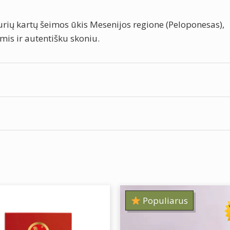
urių kartų šeimos ūkis Mesenijos regione (Peloponesas),
is ir autentišku skoniu.
, apsaugotoje nuo tiesioginių saulės spindulių. Atidarius l
a alyvuogių užtepėlė su džiovintais pomido
Populiarus
ini laukeliai pažymėti
*
kJ / 225.78 Kcal