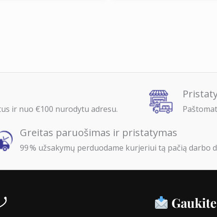
Prista
s ir nuo €100 nurodytu adresu.
Paštomata
Greitas paruošimas ir pristatymas
99 % užsakymų perduodame kurjeriui tą pačią darbo d
Gaukite 