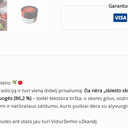
Garantu
štelio
adiciją ir turi vieną didelį privalumą:
čia nėra „skiesto sk
uogės (86,2 %)
– todėl tekstūra tiršta, o skonis gilus, sodr
 ir natūralaus saldumo, kuris puikiai dera su alyvuogi
nutes ant stalo jau turi Viduržemio užkandį.