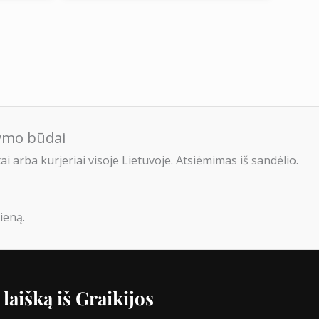
tymo būdai
i arba kurjeriai visoje Lietuvoje. Atsiėmimas iš sandėlio.
ieną.
laišką iš Graikijos