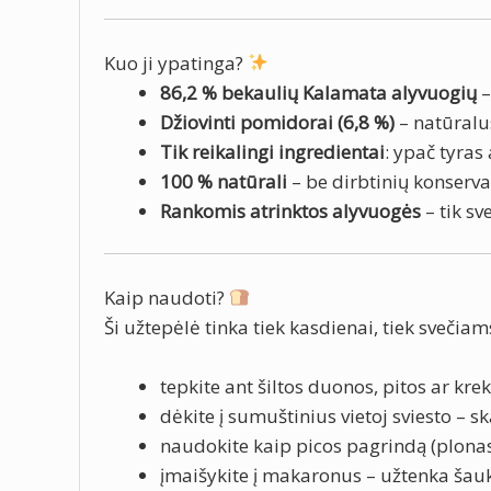
Kuo ji ypatinga?
86,2 % bekaulių Kalamata alyvuogių
–
Džiovinti pomidorai (6,8 %)
– natūralu
Tik reikalingi ingredientai
: ypač tyras
100 % natūrali
– be dirbtinių konserv
Rankomis atrinktos alyvuogės
– tik sv
Kaip naudoti?
Ši užtepėlė tinka tiek kasdienai, tiek svečiam
tepkite ant šiltos duonos, pitos ar kre
dėkite į sumuštinius vietoj sviesto – 
naudokite kaip picos pagrindą (plonas
įmaišykite į makaronus – užtenka šauk