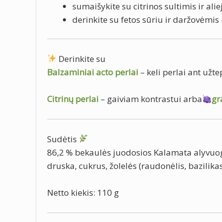
sumaišykite su citrinos sultimis ir al
derinkite su fetos sūriu ir daržovėmis
Derinkite su
Balzaminiai acto perlai
– keli perlai ant užt
Citrinų perlai
– gaiviam kontrastui arba
gr
Sudėtis
86,2 % bekaulės juodosios Kalamata alyvuogė
druska, cukrus, žolelės (raudonėlis, bazilikas
Netto kiekis: 110 g