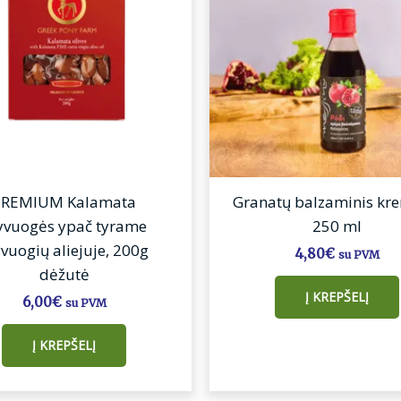
 g
g
18 g
El.paštas
*
PREMIUM Kalamata
Granatų balzaminis kr
yvuogės ypač tyrame
250 ml
i vardą, el. pašto adresą ir interneto puslapį, kad jų neber
yvuogių aliejuje, 200g
4,80
€
su PVM
dėžutė
Į KREPŠELĮ
6,00
€
su PVM
: Taip
Į KREPŠELĮ