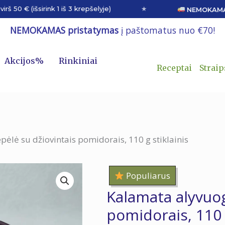
(išsirink 1 iš 3 krepšelyje)
★
NEMOKAMAS ir g
NEMOKAMAS pristatymas
į paštomatus nuo €70!
Akcijos%
Rinkiniai
Receptai
Straip
ėlė su džiovintais pomidorais, 110 g stiklainis
Populiarus
Kalamata alyvuog
pomidorais, 110 g