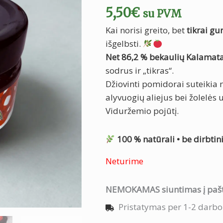
5,50
€
su PVM
Kai norisi greito, bet
tikrai g
išgelbsti.
Net 86,2 % bekaulių Kalamat
sodrus ir „tikras“.
Džiovinti pomidorai suteikia
alyvuogių aliejus bei žolelės 
Viduržemio pojūtį.
100 % natūrali • be dirbti
Neturime
NEMOKAMAS siuntimas į paš
Pristatymas per 1-2 darbo