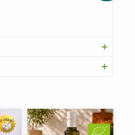
aikyti šaldytuve ir suvartoti per 10 dienų.
rais, 110 g stiklainis”