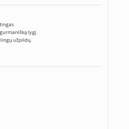
tingas.
gurmanišką lygį.
alingų užpildų.