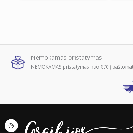
Gamintojas
Nikolakopoulos Bros
Kilmės šalis
Graikija
Nemokamas pristatymas
NEMOKAMAS pristatymas nuo €70 į paštomatu