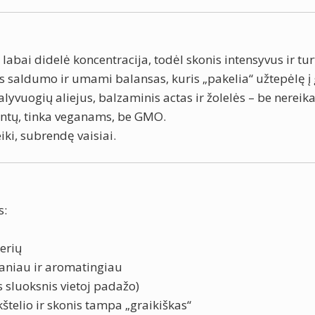
 labai didelė koncentracija, todėl skonis intensyvus ir tur
s saldumo ir umami balansas, kuris „pakelia“ užtepėlę į 
 alyvuogių aliejus, balzaminis actas ir žolelės – be nereik
antų, tinka veganams, be GMO.
eiki, subrendę vaisiai.
s:
kerių
skaniau ir aromatingiau
 sluoksnis vietoj padažo)
štelio ir skonis tampa „graikiškas“