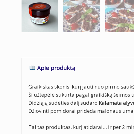
Apie produktą
Graikiškas skonis, kurį jauti nuo pirmo šauk
Ši užtepėlė sukurta pagal graikišką šeimos tr
Didžiąją sudėties dalį sudaro
Kalamata alyv
Džiovinti pomidorai prideda malonaus umami
Tai tas produktas, kurį atidarai… ir per 2 mi