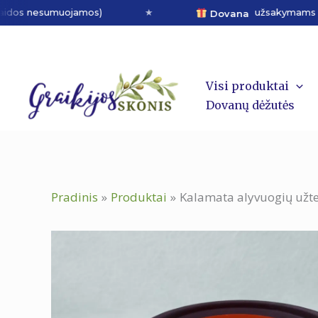
Pereiti
s nesumuojamos)
★
užsakymams virš 50 € 
Dovana
prie
turinio
Visi produktai
Dovanų dėžutės
Pradinis
Produktai
Kalamata alyvuogių užtep