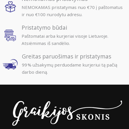
NEMOKAMAS pristatymas nuo €70 į paštomatus
Kilmės šalis
Graikija
ir nuo €100 nurodytu adresu.
Pristatymo būdai
Paštomatai arba kurjeriai visoje Lietuvoje.
Atsiėmimas iš sandėlio.
Greitas paruošimas ir pristatymas
99 % užsakymų perduodame kurjeriui tą pačią
darbo dieną.