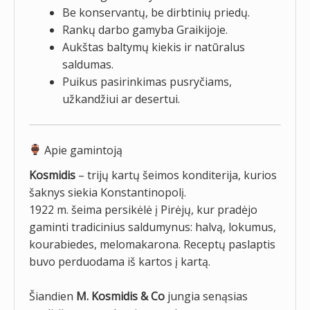
Be konservantų, be dirbtinių priedų.
Rankų darbo gamyba Graikijoje.
Aukštas baltymų kiekis ir natūralus
saldumas.
Puikus pasirinkimas pusryčiams,
užkandžiui ar desertui.
Apie gamintoją
Kosmidis
– trijų kartų šeimos konditerija, kurios
šaknys siekia Konstantinopolį.
1922 m. šeima persikėlė į Pirėjų, kur pradėjo
gaminti tradicinius saldumynus: halvą, lokumus,
kourabiedes, melomakarona. Receptų paslaptis
buvo perduodama iš kartos į kartą.
Šiandien
M. Kosmidis & Co
jungia senąsias