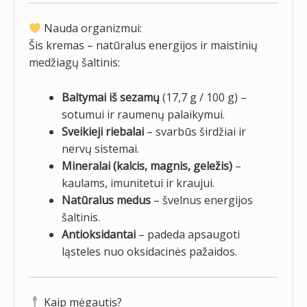
Nauda organizmui:
Šis kremas – natūralus energijos ir maistinių
medžiagų šaltinis:
Baltymai iš sezamų
(17,7 g / 100 g) –
sotumui ir raumenų palaikymui.
Sveikieji riebalai
– svarbūs širdžiai ir
nervų sistemai.
Mineralai (kalcis, magnis, geležis)
–
kaulams, imunitetui ir kraujui.
Natūralus medus
– švelnus energijos
šaltinis.
Antioksidantai
– padeda apsaugoti
ląsteles nuo oksidacinės pažaidos.
Kaip mėgautis?