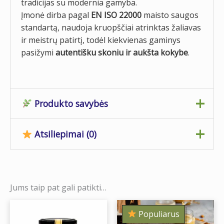
tradicijas su modernia gamyba.
Įmonė dirba pagal
EN ISO 22000
maisto saugos
standartą, naudoja kruopščiai atrinktas žaliavas
ir meistrų patirtį, todėl kiekvienas gaminys
pasižymi
autentišku skoniu ir aukšta kokybe
.
Produkto savybės
Atsiliepimai (0)
Svoris
0,480 kg
Išmatavimai
8 × 8 × 9 cm
Atsiliepimų dar nėra.
Tara
Stiklainis
Jums taip pat gali patikti…
Būkite pirmas aprašęs
laikyti tamsioje,
Populiarus
“Sezamų kremas tahini su
vėsioje ir sausoje