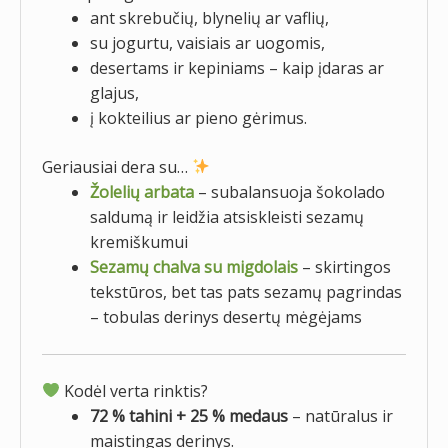
ant skrebučių, blynelių ar vaflių,
su jogurtu, vaisiais ar uogomis,
desertams ir kepiniams – kaip įdaras ar
glajus,
į kokteilius ar pieno gėrimus.
Geriausiai dera su…
Žolelių arbata
– subalansuoja šokolado
saldumą ir leidžia atsiskleisti sezamų
kremiškumui
Sezamų chalva su migdolais
– skirtingos
tekstūros, bet tas pats sezamų pagrindas
– tobulas derinys desertų mėgėjams
Kodėl verta rinktis?
72 % tahini + 25 % medaus
– natūralus ir
maistingas derinys.