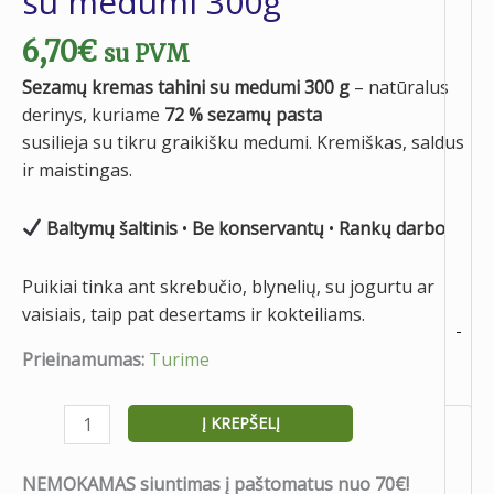
su medumi 300g
6,70
€
su PVM
Sezamų kremas tahini su medumi 300 g
– natūralus
derinys, kuriame
72 % sezamų pasta
susilieja su tikru graikišku medumi. Kremiškas, saldus
ir maistingas.
Baltymų šaltinis
•
Be konservantų
•
Rankų darbo
Puikiai tinka ant skrebučio, blynelių, su jogurtu ar
vaisiais, taip pat desertams ir kokteiliams.
-
Prieinamumas:
Turime
Į KREPŠELĮ
NEMOKAMAS siuntimas į paštomatus nuo 70€!