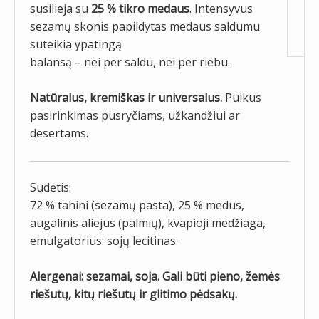
susilieja su
25 % tikro medaus
. Intensyvus
sezamų skonis papildytas medaus saldumu
suteikia ypatingą
balansą – nei per saldu, nei per riebu.
Natūralus, kremiškas ir universalus.
Puikus
pasirinkimas pusryčiams, užkandžiui ar
desertams.
Sudėtis:
72 % tahini (sezamų pasta), 25 % medus,
augalinis aliejus (palmių), kvapioji medžiaga,
emulgatorius: sojų lecitinas.
Alergenai:
sezamai, soja. Gali būti pieno, žemės
riešutų, kitų riešutų ir glitimo pėdsakų.