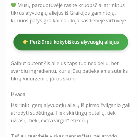
Mūsų parduotuvėje rasite kruopščiai atrinktus
tikrus alyvuogių aliejus iš Graikijos gamintojų,
kuriuos patys graikai naudoja kasdienėje virtuvėje.
Peržiūrėti kokybiškus alyvuogių aliejus
Galbūt būtent šis aliejus taps tuo nedideliu, bet
svarbiu ingredientu, kuris jūsų patiekalams suteiks
tikrą Viduržemio jūros skonį.
Išvada
Išsirinkti gerą alyvuogių aliejų iš pirmo žvilgsnio gali
atrodyti sudėtinga. Tiek skirtingų butelių, tiek
užrašų, tiek „extra virgin“ etikečių.
Tačiau realybėje viskas paprasčiau, nei atrodo.