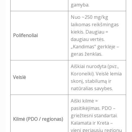
gamyba.
Nuo ~250 mg/kg
laikomas reikšmingas
kiekis. Daugiau =
Polifenoliai
daugiau vertės.
„Kandimas“ gerklėje –
geras ženklas.
Aiškiai nurodyta (pvz.,
Koroneiki). Veislė lemia
Veislė
skonį, stabilumą ir
natūralias savybes.
Aiški kilmė =
pasitikėjimas. PDO –
griežtesni standartai.
Kilmė (PDO / regionas)
Kalamata ir Kreta –
vieni geriausių regionų