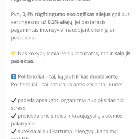
Pvz.,
0,4% rūgštingumo ekologiškas aliejus
gali būti
vertingesnis už
0,2% aliejų
, jei pastarasis
pagamintas intensyviai naudojant chemiją ar
pesticidus.
Nes kokybę lemia ne tik rezultatas, bet ir
kaip jis
pasiektas
.
Polifenoliai – tai, ką jauti ir kas duoda vertę
Polifenoliai – tai natūralūs antioksidantai, kurie:
padeda apsaugoti organizmą nuo oksidacinio
streso
prisideda prie širdies ir kraujagyslių sistemos
palaikymo
suteikia aliejui kartumą ir lengvą „kandimą“
gerklėje