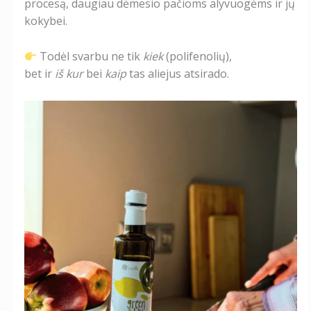
procesą, daugiau dėmesio pačioms alyvuogėms ir jų
kokybei.
Todėl svarbu ne tik
kiek
(polifenolių),
bet ir
iš kur
bei
kaip
tas aliejus atsirado.