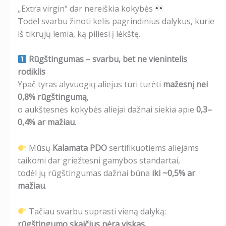
„Extra virgin“ dar nereiškia kokybės
Todėl svarbu žinoti kelis pagrindinius dalykus, kurie
iš tikrųjų lemia, ką piliesi į lėkštę.
Rūgštingumas – svarbu, bet ne vienintelis
rodiklis
Ypač tyras alyvuogių aliejus turi turėti
mažesnį nei
0,8% rūgštingumą
,
o aukštesnės kokybės aliejai dažnai siekia apie
0,3–
0,4% ar mažiau
.
Mūsų
Kalamata PDO
sertifikuotiems aliejams
taikomi dar griežtesni gamybos standartai,
todėl jų rūgštingumas dažnai būna
iki ~0,5% ar
mažiau
.
Tačiau svarbu suprasti vieną dalyką:
rūgštingumo skaičius nėra viskas.