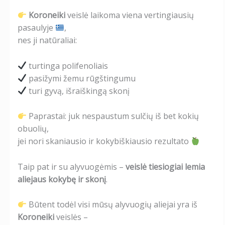
Koroneiki
veislė laikoma viena vertingiausių
pasaulyje
,
nes ji natūraliai:
turtinga polifenoliais
pasižymi žemu rūgštingumu
turi gyvą, išraiškingą skonį
Paprastai: juk nespaustum sulčių iš bet kokių
obuolių,
jei nori skaniausio ir kokybiškiausio rezultato
Taip pat ir su alyvuogėmis –
veislė tiesiogiai lemia
aliejaus kokybę ir skonį
.
Būtent todėl visi mūsų alyvuogių aliejai yra iš
Koroneiki
veislės –