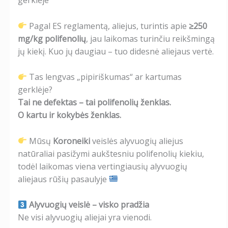
Pagal ES reglamentą, aliejus, turintis apie
≥250
mg/kg polifenolių
, jau laikomas turinčiu reikšmingą
jų kiekį. Kuo jų daugiau – tuo didesnė aliejaus vertė.
Tas lengvas „pipiriškumas“ ar kartumas
gerklėje?
Tai ne defektas – tai polifenolių ženklas.
O kartu ir kokybės ženklas.
Mūsų
Koroneiki
veislės alyvuogių aliejus
natūraliai pasižymi aukštesniu polifenolių kiekiu,
todėl laikomas viena vertingiausių alyvuogių
aliejaus rūšių pasaulyje
Alyvuogių veislė – visko pradžia
Ne visi alyvuogių aliejai yra vienodi.