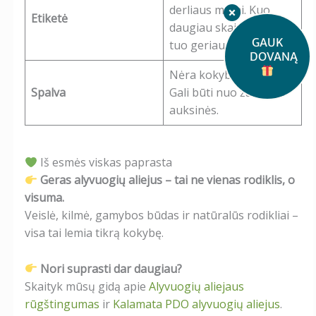
derliaus metai. Kuo
Etiketė
daugiau skaidrumo –
GAUK
tuo geriau.
DOVANĄ
Nėra kokybės rodiklis.
Spalva
Gali būti nuo žalios iki
auksinės.
Iš esmės viskas paprasta
Geras alyvuogių aliejus – tai ne vienas rodiklis, o
visuma.
Veislė, kilmė, gamybos būdas ir natūralūs rodikliai –
visa tai lemia tikrą kokybę.
Nori suprasti dar daugiau?
Skaityk mūsų gidą apie
Alyvuogių aliejaus
rūgštingumas
ir
Kalamata PDO alyvuogių aliejus
.