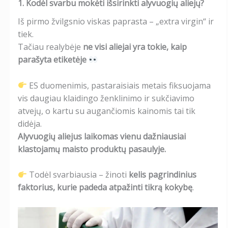
1. Kodėl svarbu mokėti išsirinkti alyvuogių aliejų?
Iš pirmo žvilgsnio viskas paprasta – „extra virgin“ ir
tiek.
Tačiau realybėje
ne visi aliejai yra tokie, kaip
parašyta etiketėje
ES duomenimis, pastaraisiais metais fiksuojama
vis daugiau klaidingo ženklinimo ir sukčiavimo
atvejų, o kartu su augančiomis kainomis tai tik
didėja.
Alyvuogių aliejus laikomas vienu dažniausiai
klastojamų maisto produktų pasaulyje.
Todėl svarbiausia – žinoti
kelis pagrindinius
faktorius, kurie padeda atpažinti tikrą kokybę
.