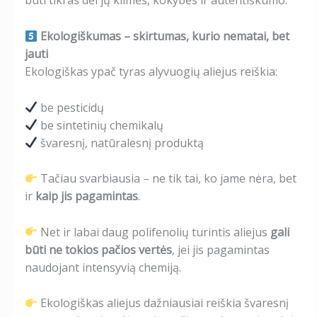
būti tikras dėl jų kilmės, kokybės ir autentiškumo.
Ekologiškumas – skirtumas, kurio nematai, bet
jauti
Ekologiškas ypač tyras alyvuogių aliejus reiškia:
be pesticidų
be sintetinių chemikalų
švaresnį, natūralesnį produktą
Tačiau svarbiausia – ne tik tai, ko jame nėra, bet
ir
kaip jis pagamintas
.
Net ir labai daug polifenolių turintis aliejus
gali
būti ne tokios pačios vertės
, jei jis pagamintas
naudojant intensyvią chemiją.
Ekologiškas aliejus dažniausiai reiškia švaresnį