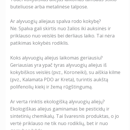
buteliuose arba metalinėse talpose.
Ar alyvuogių aliejaus spalva rodo kokybę?
Ne. Spalva gali skirtis nuo žalios iki auksinės ir
priklauso nuo veislės bei derliaus laiko. Tai nėra
patikimas kokybės rodiklis.
Koks alyvuogių aliejus laikomas geriausiu?
Geriausias yra ypač tyras alyvuogių aliejus iš
kokybiškos veislės (pvz., Koroneiki), su aiškia kilme
(pvz., Kalamata PDO ar Kreta), turintis aukštą
polifenolių kiekį ir žemą rūgštingumą.
Ar verta rinktis ekologišką alyvuogių aliejų?
Ekologiškas aliejus gaminamas be pesticidų ir
sintetinių chemikalų. Tai švaresnis produktas, o jo
vertė priklauso ne tik nuo rodiklių, bet ir nuo