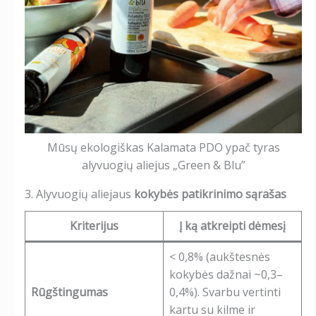
Mūsų ekologiškas Kalamata PDO ypač tyras
alyvuogių aliejus „Green & Blu”
3. Alyvuogių aliejaus
kokybės patikrinimo sąrašas
Kriterijus
Į ką atkreipti dėmesį
< 0,8% (aukštesnės
kokybės dažnai ~0,3–
Rūgštingumas
0,4%). Svarbu vertinti
kartu su kilme ir