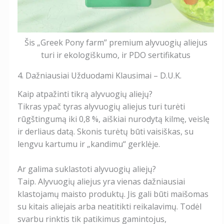
Šis „Greek Pony farm” premium alyvuogių aliejus
turi ir ekologiškumo, ir PDO sertifikatus
4. Dažniausiai Užduodami Klausimai – D.U.K.
Kaip atpažinti tikrą alyvuogių aliejų?
Tikras ypač tyras alyvuogių aliejus turi turėti
rūgštingumą iki 0,8 %, aiškiai nurodytą kilmę, veislę
ir derliaus datą. Skonis turėtų būti vaisiškas, su
lengvu kartumu ir „kandimu“ gerklėje.
Ar galima suklastoti alyvuogių aliejų?
Taip. Alyvuogių aliejus yra vienas dažniausiai
klastojamų maisto produktų. Jis gali būti maišomas
su kitais aliejais arba neatitikti reikalavimų. Todėl
svarbu rinktis tik patikimus gamintojus,