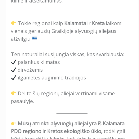
kilmė ir atsekamumas.
Tokie regionai kaip
Kalamata
ir
Kreta
laikomi
vienais geriausių Graikijoje alyvuogių aliejaus
atžvilgiu
Ten natūraliai susijungia viskas, kas svarbiausia:
palankus klimatas
dirvožemis
ilgametės auginimo tradicijos
Dėl to šių regionų aliejai vertinami visame
pasaulyje.
Mūsų atrinkti alyvuogių aliejai yra iš Kalamata
PDO regiono
ir
Kretos ekologiško ūkio,
todėl gali