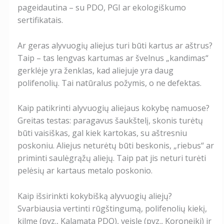
pageidautina – su PDO, PGI ar ekologiškumo
sertifikatais.
Ar geras alyvuogių aliejus turi būti kartus ar aštrus?
Taip – tas lengvas kartumas ar švelnus „kandimas“
gerklėje yra ženklas, kad aliejuje yra daug
polifenolių. Tai natūralus požymis, o ne defektas.
Kaip patikrinti alyvuogių aliejaus kokybę namuose?
Greitas testas: paragavus šaukštelį, skonis turėtų
būti vaisiškas, gal kiek kartokas, su aštresniu
poskoniu. Aliejus neturėtų būti beskonis, „riebus“ ar
priminti saulėgrąžų aliejų. Taip pat jis neturi turėti
pelėsių ar kartaus metalo poskonio.
Kaip išsirinkti kokybišką alyvuogių aliejų?
Svarbiausia vertinti rūgštingumą, polifenolių kiekį,
kilmę (pvz., Kalamata PDO), veislę (pvz., Koroneiki) ir