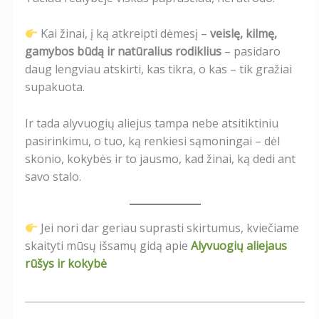
Kai žinai, į ką atkreipti dėmesį –
veislę, kilmę,
gamybos būdą ir natūralius rodiklius
– pasidaro
daug lengviau atskirti, kas tikra, o kas – tik gražiai
supakuota.
Ir tada alyvuogių aliejus tampa nebe atsitiktiniu
pasirinkimu, o tuo, ką renkiesi sąmoningai – dėl
skonio, kokybės ir to jausmo, kad žinai, ką dedi ant
savo stalo.
Jei nori dar geriau suprasti skirtumus, kviečiame
skaityti mūsų išsamų gidą apie
Alyvuogių aliejaus
rūšys ir kokybė