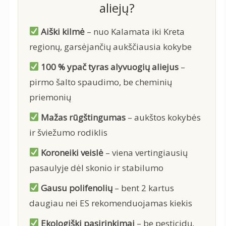
aliejų?
Aiški kilmė
– nuo Kalamata iki Kreta
regionų, garsėjančių aukščiausia kokybe
100 % ypač tyras alyvuogių aliejus
–
pirmo šalto spaudimo, be cheminių
priemonių
Mažas rūgštingumas
– aukštos kokybės
ir šviežumo rodiklis
Koroneiki veislė
– viena vertingiausių
pasaulyje dėl skonio ir stabilumo
Gausu polifenolių
– bent 2 kartus
daugiau nei ES rekomenduojamas kiekis
Ekologiški pasirinkimai
– be pesticidų,