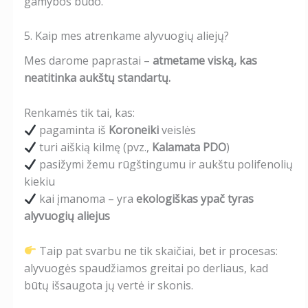
gamybos būdo.
5. Kaip mes atrenkame alyvuogių aliejų?
Mes darome paprastai –
atmetame viską, kas
neatitinka aukštų standartų.
Renkamės tik tai, kas:
pagaminta iš
Koroneiki
veislės
turi aiškią kilmę (pvz.,
Kalamata PDO
)
pasižymi žemu rūgštingumu ir aukštu polifenolių
kiekiu
kai įmanoma – yra
ekologiškas ypač tyras
alyvuogių aliejus
Taip pat svarbu ne tik skaičiai, bet ir procesas:
alyvuogės spaudžiamos greitai po derliaus, kad
būtų išsaugota jų vertė ir skonis.