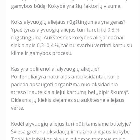
gamybos būdą. Kokybė yra šių faktorių visuma.
Koks alyvuogių aliejaus rūgštingumas yra geras?
Ypač tyras alyvuogių aliejus turi turėti iki 0,8 %
rūgštingumą. Aukštesnės kokybės aliejai dažnai
siekia apie 0,3–0,4 %, tačiau svarbu vertinti kartu su
kilme ir gamybos procesu.
Kas yra polifenoliai alyvuogių aliejuje?
Polifenoliai yra natūralūs antioksidantai, kurie
padeda apsaugoti organizmą nuo oksidacinio
streso ir suteikia aliejui kartumą bei „pipiriškumą“.
Didesnis jų kiekis siejamas su aukštesne aliejaus
verte.
Kodėl alyvuogių aliejus turi būti tamsiame butelyje?
Šviesa greitina oksidaciją ir mažina aliejaus kokybę.
Todėl kokybiškas aliejus laikomas tamsaus stiklo