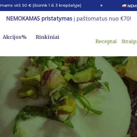
0 € (išsirink 1 iš 3 krepšelyje)
★
NEMOKAMAS i
minutes
minutes
NEMOKAMAS pristatymas
į paštomatus nuo €70!
Akcijos%
Rinkiniai
Receptai
Straip