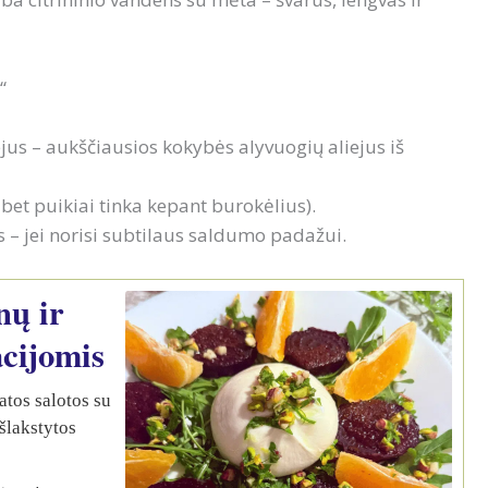
“
jus – aukščiausios kokybės alyvuogių aliejus iš
 bet puikiai tinka kepant burokėlius).
s – jei norisi subtilaus saldumo padažui.
nų ir
acijomis
atos salotos su
pšlakstytos