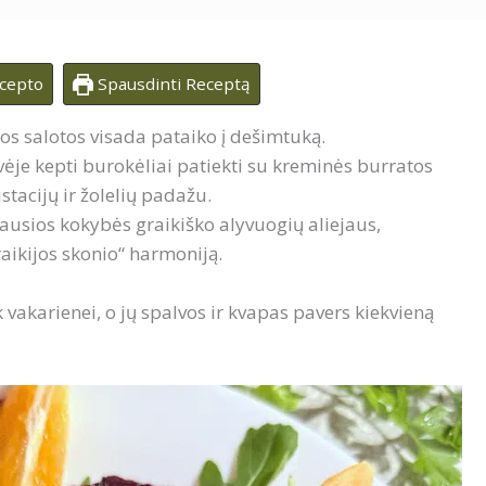
ecepto
Spausdinti Receptą
šios salotos visada pataiko į dešimtuką.
vėje kepti burokėliai patiekti su kreminės burratos
stacijų ir žolelių padažu.
iausios kokybės graikiško alyvuogių aliejaus,
raikijos skonio“ harmoniją.
k vakarienei, o jų spalvos ir kvapas pavers kiekvieną