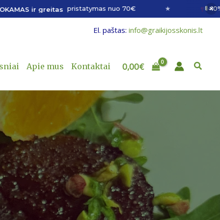
×
pristatymas nuo 70€
★
-10% nuolai
r greitas
El. paštas:
info@graikijosskonis.lt
Paieš
0,00
€
sniai
Apie mus
Kontaktai