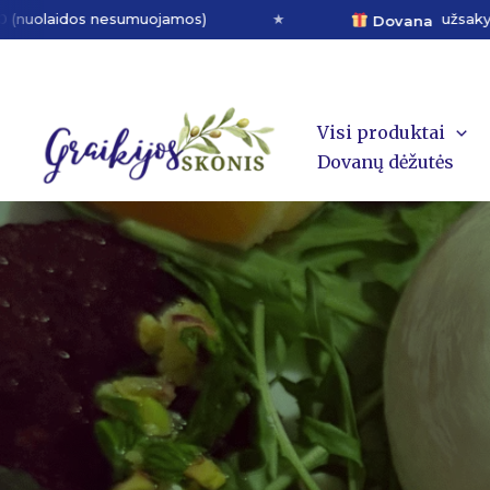
Pereiti
idos nesumuojamos)
★
užsakymams virš 5
Dovana
prie
minutes
turinio
Visi produktai
Dovanų dėžutės