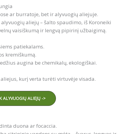
jungia
ose ar burratoje, bet ir alyvuogių aliejuje.
yvuogių aliejų – šalto spaudimo, iš Koroneiki
švelnų vaisiškumą ir lengvą pipirinį užbaigimą.
iesiems patiekalams.
tos kremiškumą.
edžius augina be chemikalų, ekologiškai.
aliejus, kurį verta turėti virtuvėje visada.
K ALYVUOGIŲ ALIEJŲ ->
rudinta duona ar focaccia.
rba citrininio vandens su mėta – švarus, lengvas ir