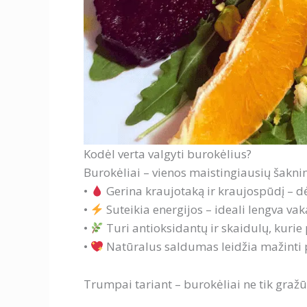
Kodėl verta valgyti burokėlius?
Burokėliai – vienos maistingiausių šaknin
•
Gerina kraujotaką ir kraujospūdį – dė
•
Suteikia energijos – ideali lengva va
•
Turi antioksidantų ir skaidulų, kuri
•
Natūralus saldumas leidžia mažinti p
Trumpai tariant – burokėliai ne tik gražūs