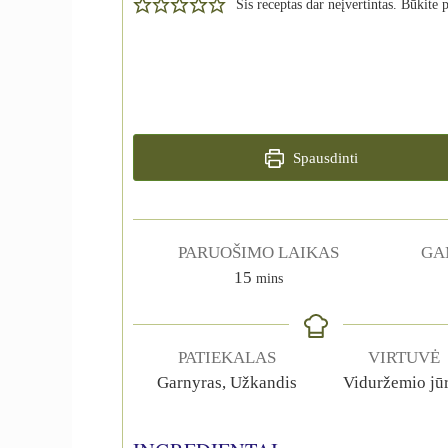
Šis receptas dar neįvertintas. Būkite 
Spausdinti
PARUOŠIMO LAIKAS
GA
15
mins
PATIEKALAS
VIRTUVĖ
Garnyras, Užkandis
Viduržemio jū