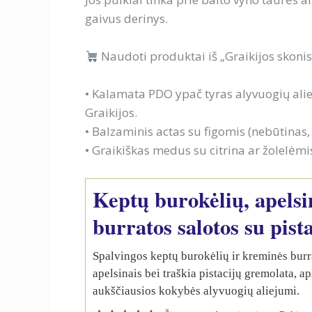
gaivus derinys.
Naudoti produktai iš „Graikijos skonis
• Kalamata PDO ypač tyras alyvuogių alie
Graikijos.
• Balzaminis actas su figomis (nebūtinas,
• Graikiškas medus su citrina ar žolelėmi
Keptų burokėlių, apelsi
burratos salotos su pist
Spalvingos keptų burokėlių ir kreminės burr
apelsinais bei traškia pistacijų gremolata, a
aukščiausios kokybės alyvuogių aliejumi.