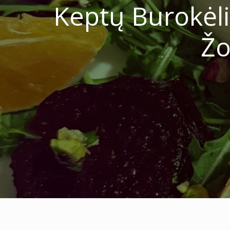
Keptų Burokėlių
Žo