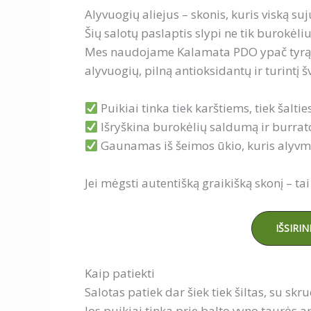
Alyvuogių aliejus – skonis, kuris viską su
Šių salotų paslaptis slypi ne tik burokėliu
Mes naudojame Kalamata PDO ypač tyrą al
alyvuogių, pilną antioksidantų ir turintį 
Puikiai tinka tiek karštiems, tiek šalt
Išryškina burokėlių saldumą ir burra
Gaunamas iš šeimos ūkio, kuris alyvm
Jei mėgsti autentišką graikišką skonį – tai 
IŠSIRIN
Kaip patiekti
Salotas patiek dar šiek tiek šiltas, su sk
Jos puikiai tinka prie balto vyno taurės a