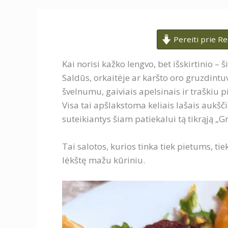
Pereiti prie R
Kai norisi kažko lengvo, bet išskirtinio – 
Saldūs, orkaitėje ar karšto oro gruzdintu
švelnumu, gaiviais apelsinais ir traškiu pi
Visa tai apšlakstoma keliais lašais aukšč
suteikiantys šiam patiekalui tą tikrąją „G
Tai salotos, kurios tinka tiek pietums, tie
lėkštę mažu kūriniu.