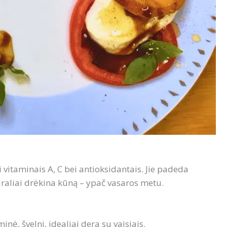
gi vitaminais A, C bei antioksidantais. Jie padeda
tūraliai drėkina kūną – ypač vasaros metu.
inė, švelni, idealiai dera su vaisiais.