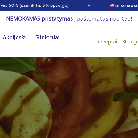
rink 1 iš 3 krepšelyje)
★
NEMOKAMAS ir greit
minutes
NEMOKAMAS pristatymas
į paštomatus nuo €70!
Akcijos%
Rinkiniai
Receptai
Straip