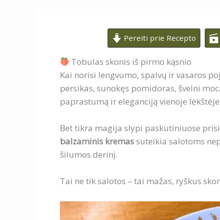
Pereiti prie Recepto
Tobulas skonis iš pirmo kąsnio
Kai norisi lengvumo, spalvų ir vasaros po
persikas, sunokęs pomidoras, švelni moca
paprastumą ir eleganciją vienoje lėkštėje
Bet tikra magija slypi paskutiniuose pris
balzaminis kremas
suteikia salotoms ne
šilumos derinį.
Tai ne tik salotos – tai mažas, ryškus skon