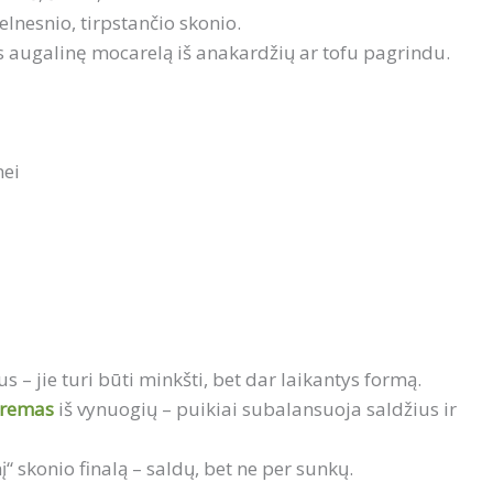
švelnesnio, tirpstančio skonio.
ės augalinę mocarelą iš anakardžių ar tofu pagrindu.
nei
 – jie turi būti minkšti, bet dar laikantys formą.
kremas
iš vynuogių – puikiai subalansuoja saldžius ir
“ skonio finalą – saldų, bet ne per sunkų.