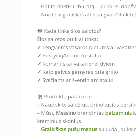
– Galite rinktis ir buratą – jei norisi dar 
– Norite veganiškos alternatyvos? Rinkit
Kada tinka šios salotos?
Šios salotos puikiai tinka:
✔ Lengviems vasaros pietums ar vakarie
✔ Pusryčių/brunch’o stalui
✔ Romantiškai vakarienei dviem
✔ Kaip gaivus garnyras prie grilio
✔ Svečiams ar šventiniam stalui
Produktų patarimai
– Naudokite saldžius, prinokusius persikus
– Mūsų
Messino
brandintas
balzaminis 
kreminius skonius.
–
Graikiškas pušų medus
sukuria „auksinį