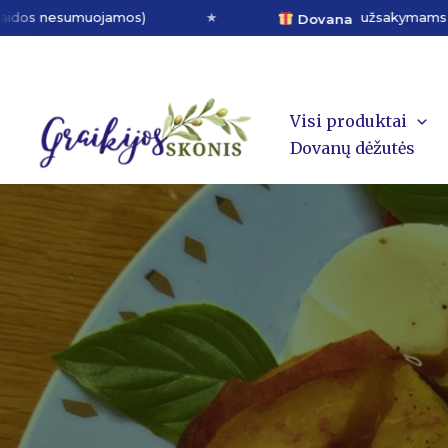
Pereiti
umuojamos)
★
užsakymams virš 50 € (išsi
Dovana
prie
minutes
turinio
Visi produktai
Dovanų dėžutės