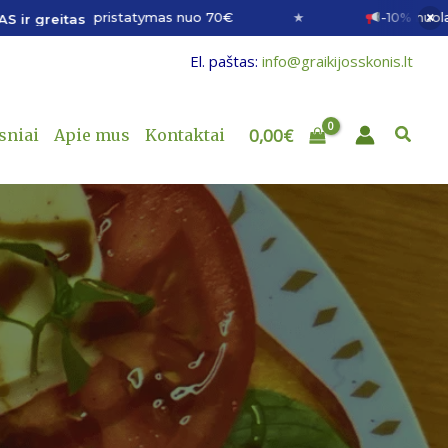
×
pristatymas nuo 70€
★
-10% nuolaida su ko
as
El. paštas:
info@graikijosskonis.lt
Paieš
0,00
€
sniai
Apie mus
Kontaktai