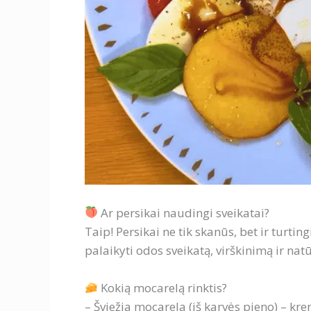
Ar persikai naudingi sveikatai?
Taip! Persikai ne tik skanūs, bet ir turtin
palaikyti odos sveikatą, virškinimą ir na
Kokią mocarelą rinktis?
– Šviežia mocarela (iš karvės pieno) – krem