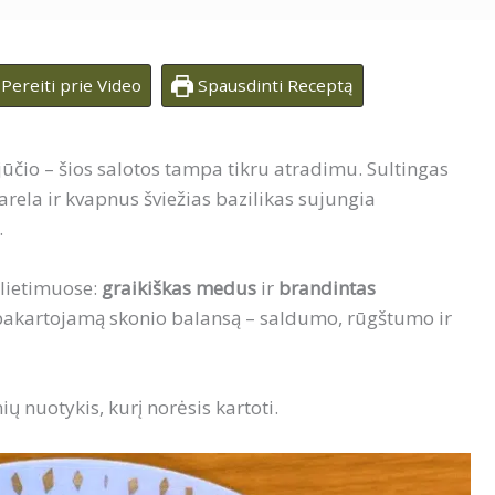
Pereiti prie Video
Spausdinti Receptą
jūčio – šios salotos tampa tikru atradimu. Sultingas
rela ir kvapnus šviežias bazilikas sujungia
.
ilietimuose:
graikiškas medus
ir
brandintas
pakartojamą skonio balansą – saldumo, rūgštumo ir
ių nuotykis, kurį norėsis kartoti.