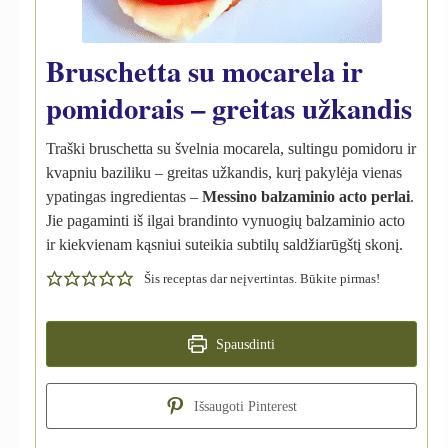
Bruschetta su mocarela ir
pomidorais – greitas užkandis
Traški bruschetta su švelnia mocarela, sultingu pomidoru ir
kvapniu baziliku – greitas užkandis, kurį pakylėja vienas
ypatingas ingredientas –
Messino balzaminio acto perlai
.
Jie pagaminti iš ilgai brandinto vynuogių balzaminio acto
ir kiekvienam kąsniui suteikia subtilų saldžiarūgštį skonį.
Šis receptas dar neįvertintas. Būkite pirmas!
Spausdinti
Išsaugoti Pinterest