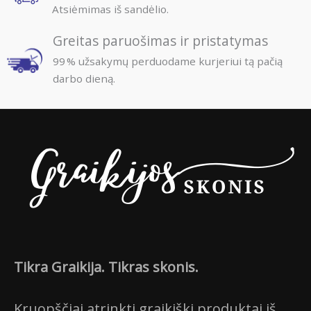
Atsiėmimas iš sandėlio.
Greitas paruošimas ir pristatymas
99 % užsakymų perduodame kurjeriui tą pačią
darbo dieną.
Tikra Graikija. Tikras skonis.
Kruopščiai atrinkti graikiški produktai iš