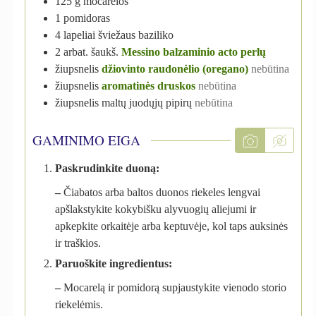
125
g
mocarelos
1
pomidoras
4
lapeliai
šviežaus baziliko
2
arbat. šaukš.
Messino balzaminio acto perlų
žiupsnelis
džiovinto raudonėlio (oregano)
nebūtina
žiupsnelis
aromatinės druskos
nebūtina
žiupsnelis
maltų juodųjų pipirų
nebūtina
GAMINIMO EIGA
Paskrudinkite duoną:
–
Čiabatos arba baltos duonos riekeles lengvai
apšlakstykite kokybišku alyvuogių aliejumi ir
apkepkite orkaitėje arba keptuvėje, kol taps auksinės
ir traškios.
Paruoškite ingredientus:
–
Mocarelą ir pomidorą supjaustykite vienodo storio
riekelėmis.