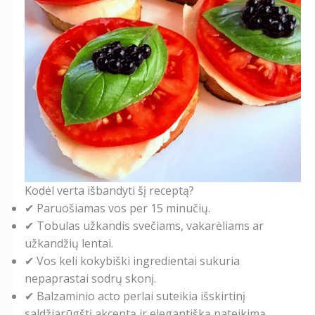
Kodėl verta išbandyti šį receptą?
✔ Paruošiamas vos per 15 minučių.
✔ Tobulas užkandis svečiams, vakarėliams ar
užkandžių lentai.
✔ Vos keli kokybiški ingredientai sukuria
nepaprastai sodrų skonį.
✔ Balzaminio acto perlai suteikia išskirtinį
saldžiarūgštį akcentą ir elegantišką pateikimą.