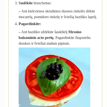
Sudėkite
bruschettas:
–
Ant kiekvienos skrudintos duonos riekelės dėkite
mocarelą, pomidoro riekelę ir šviežią baziliko lapelį.
Pagardinkite:
–
Ant baziliko uždėkite šaukštelį
Messino
balzaminio acto perlų
. Pagardinkite žiupsneliu
druskos ir šviežiai maltais pipirais.