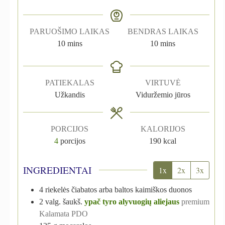
PARUOŠIMO LAIKAS
BENDRAS LAIKAS
10
mins
10
mins
PATIEKALAS
VIRTUVĖ
Užkandis
Viduržemio jūros
PORCIJOS
KALORIJOS
4
porcijos
190
kcal
INGREDIENTAI
1x
2x
3x
4
riekelės
čiabatos arba baltos kaimiškos duonos
2
valg. šaukš.
ypač tyro alyvuogių aliejaus
premium
Kalamata PDO