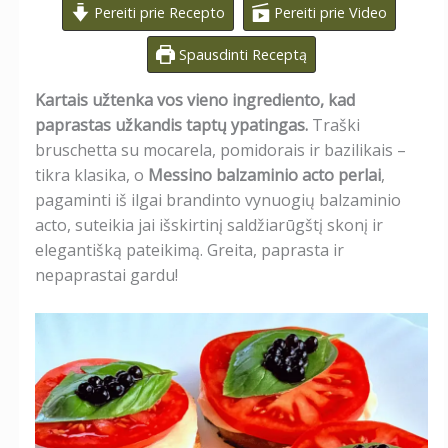
Pereiti prie Recepto
Pereiti prie Video
Spausdinti Receptą
Kartais užtenka vos vieno ingrediento, kad
paprastas užkandis taptų ypatingas.
Traški
bruschetta su mocarela, pomidorais ir bazilikais –
tikra klasika, o
Messino balzaminio acto perlai
,
pagaminti iš ilgai brandinto vynuogių balzaminio
acto, suteikia jai išskirtinį saldžiarūgštį skonį ir
elegantišką pateikimą. Greita, paprasta ir
nepaprastai gardu!