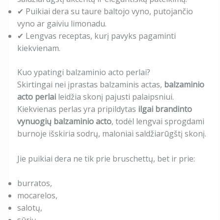
✔ Puikiai dera su taure baltojo vyno, putojančio
vyno ar gaiviu limonadu.
✔ Lengvas receptas, kurį pavyks pagaminti
kiekvienam.
Kuo ypatingi balzaminio acto perlai?
Skirtingai nei įprastas balzaminis actas,
balzaminio
acto perlai
leidžia skonį pajusti palaipsniui.
Kiekvienas perlas yra pripildytas
ilgai brandinto
vynuogių balzaminio acto
, todėl lengvai sprogdami
burnoje išskiria sodrų, maloniai saldžiarūgštį skonį.
Jie puikiai dera ne tik prie bruschettų, bet ir prie:
burratos,
mocarelos,
salotų,