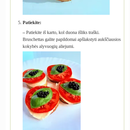
Patiekite:
–
Patiekite iš karto, kol duona išliks traški.
Bruschettas galite papildomai apšlakstyti aukščiausios
kokybės alyvuogių aliejumi.