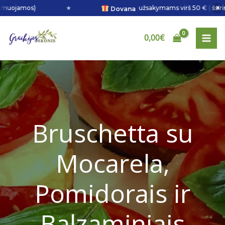
Pereiti
×
s)
★
užsakymams virš 50 € (išsirink 1 iš 3 kr
Dovana
prie
minutes
minutes
turinio
0,00
€
Bruschetta su
Mocarela,
Pomidorais ir
Balzaminiais