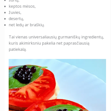
sūrių,
keptos mėsos,
žuvies,
desertų,
net ledų ar braškių.
Tai vienas universaliausių gurmaniškų ingredientų,
kuris akimirksniu pakelia net paprasčiausią
patiekalą.