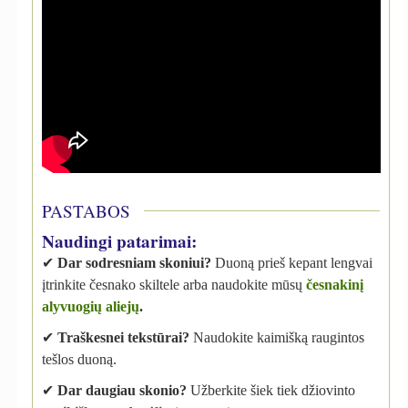
PASTABOS
Naudingi patarimai:
✔
Dar sodresniam skoniui?
Duoną prieš kepant lengvai
įtrinkite česnako skiltele arba naudokite mūsų
česnakinį
alyvuogių aliejų
.
✔
Traškesnei tekstūrai?
Naudokite kaimišką raugintos
tešlos duoną.
✔
Dar daugiau skonio?
Užberkite šiek tiek džiovinto