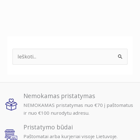
I
e
š
k
Nemokamas pristatymas
o
NEMOKAMAS pristatymas nuo €70 į paštomatus
t
ir nuo €100 nurodytu adresu.
i
Pristatymo būdai
:
Paštomatai arba kurjeriai visoje Lietuvoje.