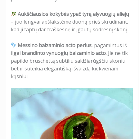
Aukščiausios kokybės ypač tyrą alyvuogių aliejų
– juo lengvai apšlakstėme duoną prieš skrudinant,
kad ji taptų dar traškesnė ir įgautų sodresnį skonį.
Messino balzaminio acto perlus
, pagamintus iš
ilgai brandinto vynuogių balzaminio acto
. Jie ne tik
papildo bruschettą subtiliu saldžiarūgščiu skoniu,
bet ir suteikia elegantišką išvaizdą kiekvienam
kąsniui.