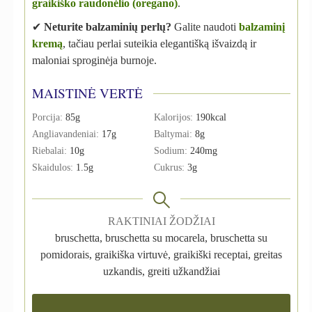
graikiško raudonėlio (oregano)
.
✔
Neturite balzaminių perlų?
Galite naudoti
balzaminį
kremą
, tačiau perlai suteikia elegantišką išvaizdą ir
maloniai sproginėja burnoje.
MAISTINĖ VERTĖ
Porcija:
85
g
Kalorijos:
190
kcal
Angliavandeniai:
17
g
Baltymai:
8
g
Riebalai:
10
g
Sodium:
240
mg
Skaidulos:
1.5
g
Cukrus:
3
g
RAKTINIAI ŽODŽIAI
bruschetta, bruschetta su mocarela, bruschetta su
pomidorais, graikiška virtuvė, graikiški receptai, greitas
uzkandis, greiti užkandžiai